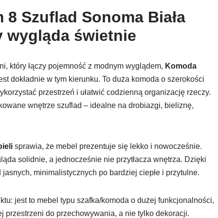
 8 Szuflad Sonoma Biała
y wygląda świetnie
ialni, który łączy pojemność z modnym wyglądem,
Komoda
est dokładnie w tym kierunku. To duża komoda o szerokości
orzystać przestrzeń i ułatwić codzienną organizację rzeczy.
owane wnętrze szuflad – idealne na drobiazgi, bieliznę,
bieli
sprawia, że mebel prezentuje się lekko i nowocześnie.
ąda solidnie, a jednocześnie nie przytłacza wnętrza. Dzięki
 jasnych, minimalistycznych po bardziej ciepłe i przytulne.
tu: jest to mebel typu szafka/komoda o dużej funkcjonalności,
ej przestrzeni do przechowywania, a nie tylko dekoracji.