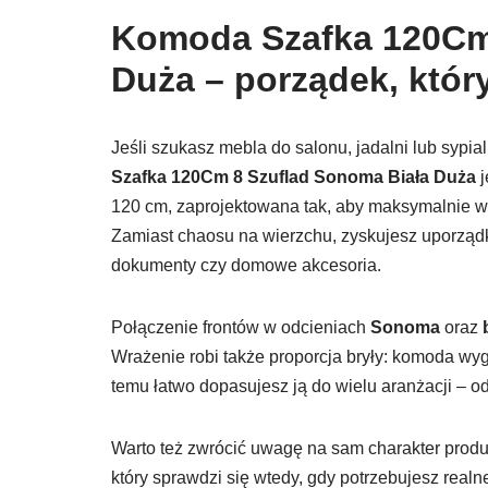
Komoda Szafka 120Cm
Duża – porządek, któr
Jeśli szukasz mebla do salonu, jadalni lub syp
Szafka 120Cm 8 Szuflad Sonoma Biała Duża
j
120 cm, zaprojektowana tak, aby maksymalnie wyk
Zamiast chaosu na wierzchu, zyskujesz uporządk
dokumenty czy domowe akcesoria.
Połączenie frontów w odcieniach
Sonoma
oraz
Wrażenie robi także proporcja bryły: komoda wygl
temu łatwo dopasujesz ją do wielu aranżacji – od
Warto też zwrócić uwagę na sam charakter produk
który sprawdzi się wtedy, gdy potrzebujesz realn