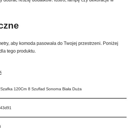
iczne
try, aby komoda pasowała do Twojej przestrzeni. Poniżej
la tego produktu.
ć
Szafka 120Cm 8 Szuflad Sonoma Biała Duża
43d91
ł