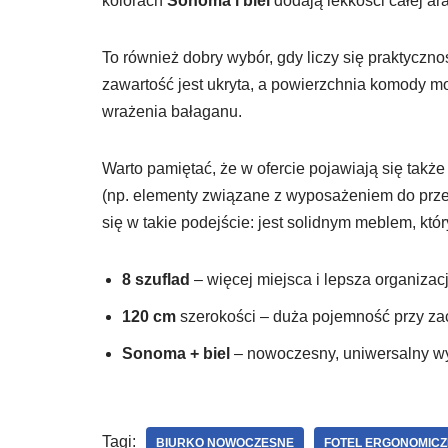
kolorach
Sonoma i biel
dodają lekkości całej ara
To również dobry wybór, gdy liczy się praktyczn
zawartość jest ukryta, a powierzchnia komody m
wrażenia bałaganu.
Warto pamiętać, że w ofercie pojawiają się takż
(np. elementy związane z wyposażeniem do prze
się w takie podejście: jest solidnym meblem, któ
8 szuflad
– więcej miejsca i lepsza organizac
120 cm
szerokości – duża pojemność przy za
Sonoma + biel
– nowoczesny, uniwersalny w
Tagi:
BIURKO NOWOCZESNE
FOTEL ERGONOMIC