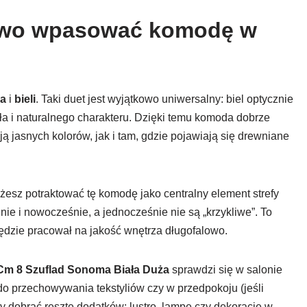
łatwo wpasować komodę w
a
i
bieli
. Taki duet jest wyjątkowo uniwersalny: biel optycznie
ła i naturalnego charakteru. Dzięki temu komoda dobrze
jasnych kolorów, jak i tam, gdzie pojawiają się drewniane
możesz potraktować tę komodę jako centralny element strefy
nie i nowocześnie, a jednocześnie nie są „krzykliwe”. To
 będzie pracował na jakość wnętrza długofalowo.
m 8 Szuflad Sonoma Biała Duża
sprawdzi się w salonie
 do przechowywania tekstyliów czy w przedpokoju (jeśli
y dobrać resztę dodatków: lustro, lampę czy dekoracje w