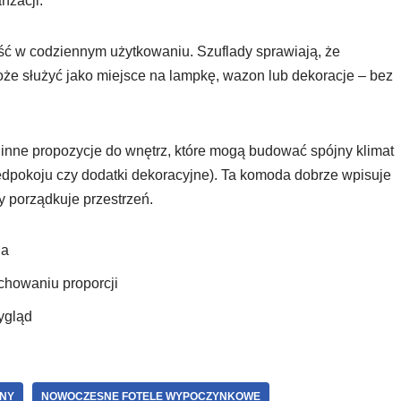
nżacji.
ość w codziennym użytkowaniu. Szuflady sprawiają, że
oże służyć jako miejsce na lampkę, wazon lub dekoracje – bez
e inne propozycje do wnętrz, które mogą budować spójny klimat
dpokoju czy dodatki dekoracyjne). Ta komoda dobrze wpisuje
ry porządkuje przestrzeń.
ja
chowaniu proporcji
ygląd
ZNY
NOWOCZESNE FOTELE WYPOCZYNKOWE