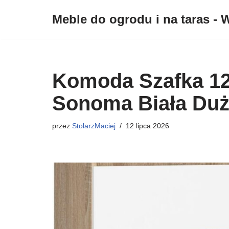
Meble do ogrodu i na taras - W
Przejdź
do
treści
Komoda Szafka 12
Sonoma Biała Du
przez
StolarzMaciej
12 lipca 2026