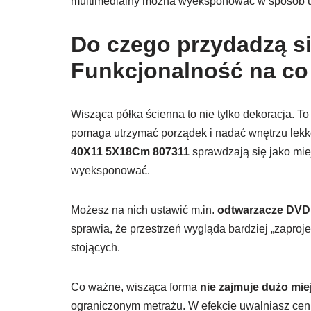
multimedialny można wyeksponować w sposób u
Do czego przydadzą si
Funkcjonalność na co
Wisząca półka ścienna to nie tylko dekoracja. T
pomaga utrzymać porządek i nadać wnętrzu lekk
40X11 5X18Cm 807311
sprawdzają się jako mie
wyeksponować.
Możesz na nich ustawić m.in.
odtwarzacze DVD
sprawia, że przestrzeń wygląda bardziej „zaproj
stojących.
Co ważne, wisząca forma
nie zajmuje dużo mie
ograniczonym metrażu. W efekcie uwalniasz cenn