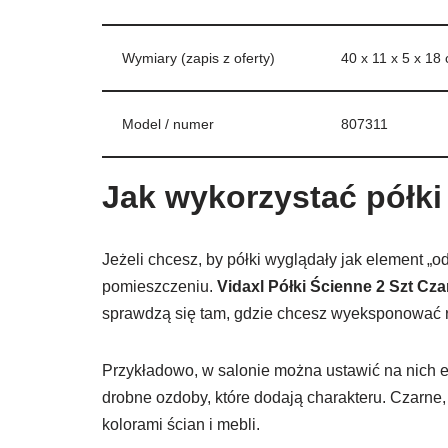
Wymiary (zapis z oferty)
40 x 11 x 5 x 18
Model / numer
807311
Jak wykorzystać półki
Jeżeli chcesz, by półki wyglądały jak element „o
pomieszczeniu.
Vidaxl Półki Ścienne 2 Szt C
sprawdzą się tam, gdzie chcesz wyeksponować r
Przykładowo, w salonie można ustawić na nich el
drobne ozdoby, które dodają charakteru. Czarn
kolorami ścian i mebli.