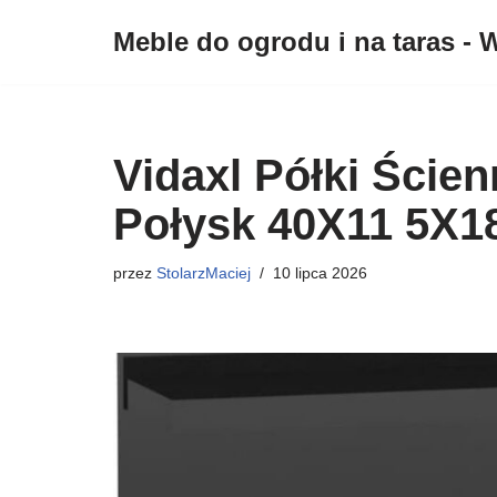
Meble do ogrodu i na taras - W
Przejdź
do
treści
Vidaxl Półki Ście
Połysk 40X11 5X1
przez
StolarzMaciej
10 lipca 2026