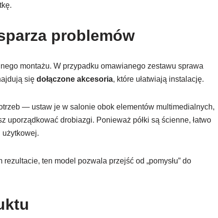
tkę.
ysparza problemów
trudnego montażu. W przypadku omawianego zestawu sprawa
najdują się
dołączone akcesoria
, które ułatwiają instalację.
trzeb — ustaw je w salonie obok elementów multimedialnych,
sz uporządkować drobiazgi. Ponieważ półki są ścienne, łatwo
i użytkowej.
m rezultacie, ten model pozwala przejść od „pomysłu” do
uktu