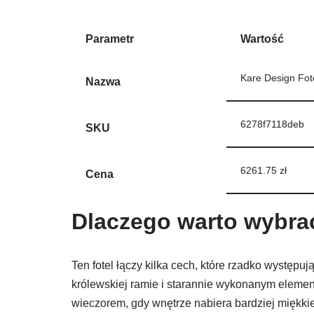
Parametr
Wartość
Kare Design Fo
Nazwa
6278f7118deb
SKU
6261.75 zł
Cena
Dlaczego warto wybra
Ten fotel łączy kilka cech, które rzadko występu
królewskiej ramie i starannie wykonanym element
wieczorem, gdy wnętrze nabiera bardziej miękkie