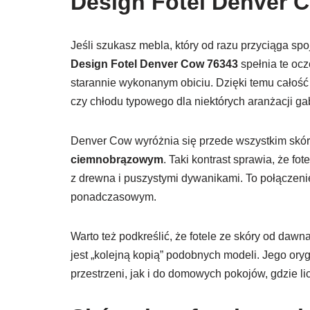
Design Fotel Denver 
Jeśli szukasz mebla, który od razu przyciąga sp
Design Fotel Denver Cow 76343
spełnia te ocz
starannie wykonanym obiciu. Dzięki temu całość
czy chłodu typowego dla niektórych aranżacji g
Denver Cow wyróżnia się przede wszystkim skó
ciemnobrązowym
. Taki kontrast sprawia, że fo
z drewna i puszystymi dywanikami. To połączenie,
ponadczasowym.
Warto też podkreślić, że fotele ze skóry od dawn
jest „kolejną kopią” podobnych modeli. Jego or
przestrzeni, jak i do domowych pokojów, gdzie lic