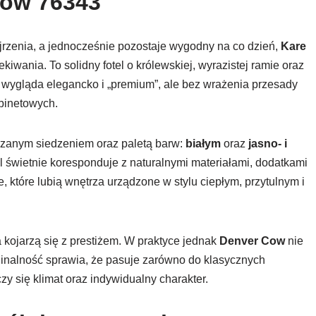
Cow 76343
ojrzenia, a jednocześnie pozostaje wygodny na co dzień,
Kare
ekiwania. To solidny fotel o królewskiej, wyrazistej ramie oraz
 wygląda elegancko i „premium”, ale bez wrażenia przesady
abinetowych.
rzanym siedzeniem oraz paletą barw:
białym
oraz
jasno- i
tel świetnie koresponduje z naturalnymi materiałami, dodatkami
 które lubią wnętrza urządzone w stylu ciepłym, przytulnym i
a kojarzą się z prestiżem. W praktyce jednak
Denver Cow
nie
yginalność sprawia, że pasuje zarówno do klasycznych
zy się klimat oraz indywidualny charakter.