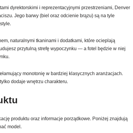
tami dyrektorskimi i reprezentacyjnymi przestrzeniami, Denver
szu. Jego barwy (biel oraz odcienie brązu) są na tyle
tyle.
em, naturalnymi tkaninami i dodatkami, które ocieplają
budujesz przytulną strefę wypoczynku — a fotel będzie w niej
ynku.
zełamujący monotonię w bardziej klasycznych aranżacjach.
 tylko dodaje wnętrzu charakteru.
uktu
ację produktu oraz informacje porządkowe. Poniżej znajdują
nać model.