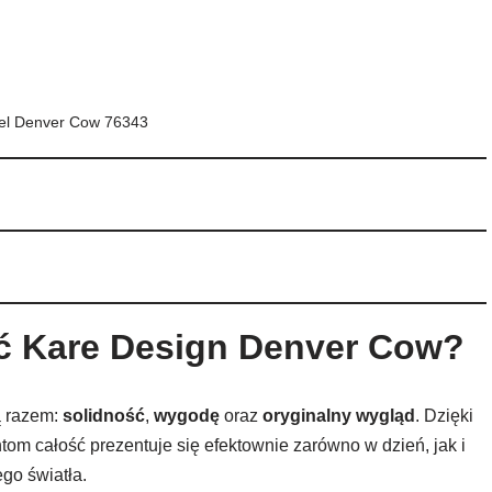
tel Denver Cow 76343
ć Kare Design Denver Cow?
ją razem:
solidność
,
wygodę
oraz
oryginalny wygląd
. Dzięki
om całość prezentuje się efektownie zarówno w dzień, jak i
go światła.