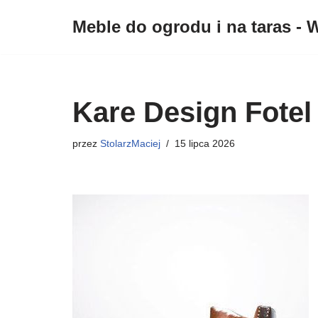
Meble do ogrodu i na taras - W
Przejdź
do
treści
Kare Design Fote
przez
StolarzMaciej
15 lipca 2026