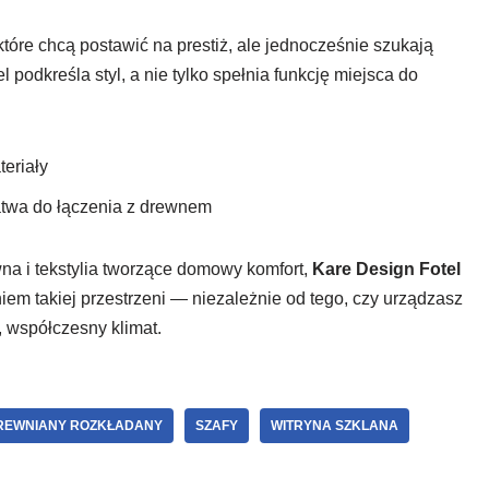
óre chcą postawić na prestiż, ale jednocześnie szukają
podkreśla styl, a nie tylko spełnia funkcję miejsca do
eriały
łatwa do łączenia z drewnem
wna i tekstylia tworzące domowy komfort,
Kare Design Fotel
em takiej przestrzeni — niezależnie od tego, czy urządzasz
, współczesny klimat.
REWNIANY ROZKŁADANY
SZAFY
WITRYNA SZKLANA