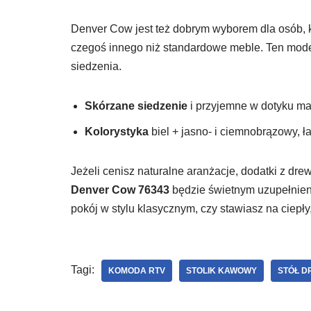
Denver Cow jest też dobrym wyborem dla osób, kt
czegoś innego niż standardowe meble. Ten model 
siedzenia.
Skórzane siedzenie
i przyjemne w dotyku mat
Kolorystyka
biel + jasno- i ciemnobrązowy, 
Jeżeli cenisz naturalne aranżacje, dodatki z dre
Denver Cow 76343
będzie świetnym uzupełnieni
pokój w stylu klasycznym, czy stawiasz na ciepły
Tagi:
KOMODA RTV
STOLIK KAWOWY
STÓŁ D