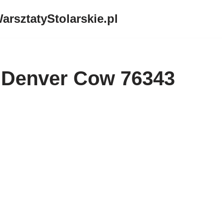
arsztatyStolarskie.pl
l Denver Cow 76343