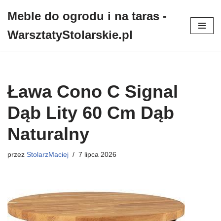
Meble do ogrodu i na taras -
Przejdź
WarsztatyStolarskie.pl
do
treści
Ława Cono C Signal
Dąb Lity 60 Cm Dąb
Naturalny
przez
StolarzMaciej
7 lipca 2026