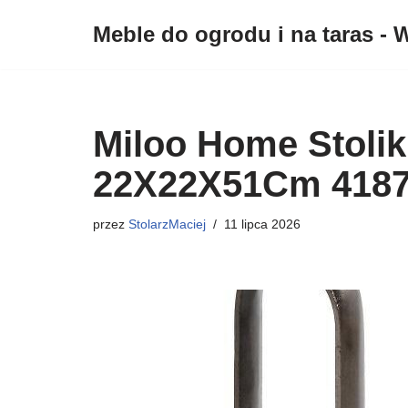
Meble do ogrodu i na taras - W
Przejdź
do
treści
Miloo Home Stoli
22X22X51Cm 418
przez
StolarzMaciej
11 lipca 2026