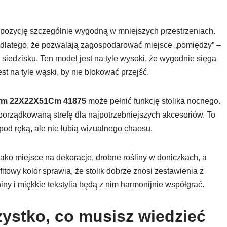
opozycję szczególnie wygodną w mniejszych przestrzeniach.
 dlatego, że pozwalają zagospodarować miejsce „pomiędzy” –
 siedzisku. Ten model jest na tyle wysoki, że wygodnie sięga
est na tyle wąski, by nie blokować przejść.
urm 22X22X51Cm 41875
może pełnić funkcję stolika nocnego.
porządkowaną strefę dla najpotrzebniejszych akcesoriów. To
pod ręką, ale nie lubią wizualnego chaosu.
ako miejsce na dekoracje, drobne rośliny w doniczkach, a
itowy kolor sprawia, że stolik dobrze znosi zestawienia z
ny i miękkie tekstylia będą z nim harmonijnie współgrać.
ystko, co musisz wiedzieć