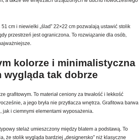
alnym, a także we wnętrzach urządzonych w duchu nowoczesnego
51 cm i niewielki „ślad” 22×22 cm pozwalają ustawić stolik
 gdy przestrzeń jest ograniczona. To rozwiązanie dla osób,
 najważniejsze.
m kolorze i minimalistyczna
 wygląda tak dobrze
e grafitowym. To materiał ceniony za trwałość i lekkość
ocześnie, a jego bryła nie przytłacza wnętrza. Grafitowa barwa
i, jak i ciemnymi elementami wyposażenia.
ietypowy stelaż umieszczony między blatem a podstawą. To
ia, że stolik wygląda bardziej „designersko” niż klasyczne