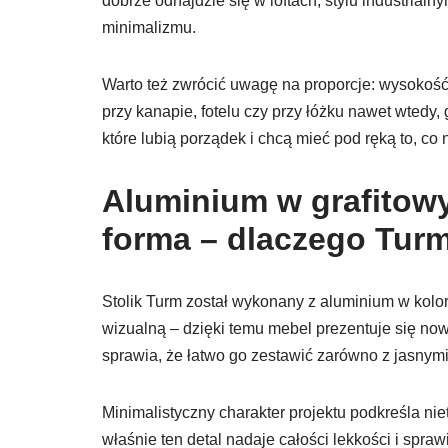
dobrze odnajdzie się w loftach, stylu industri
minimalizmu.
Warto też zwrócić uwagę na proporcje: wysokość 
przy kanapie, fotelu czy przy łóżku nawet wtedy,
które lubią porządek i chcą mieć pod ręką to, co
Aluminium w grafitowy
forma – dlaczego Turm
Stolik Turm został wykonany z aluminium w kolorz
wizualną – dzięki temu mebel prezentuje się now
sprawia, że łatwo go zestawić zarówno z jasnym
Minimalistyczny charakter projektu podkreśla n
właśnie ten detal nadaje całości lekkości i spraw