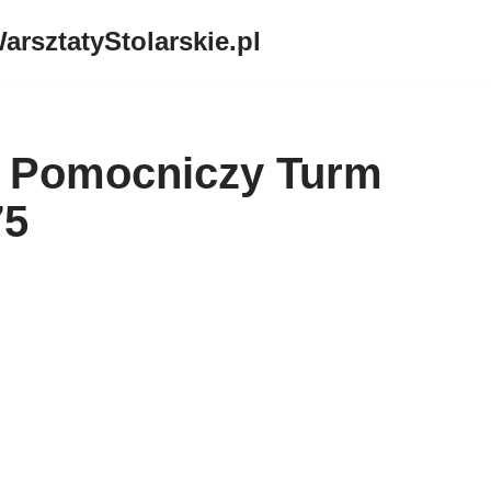
arsztatyStolarskie.pl
k Pomocniczy Turm
75