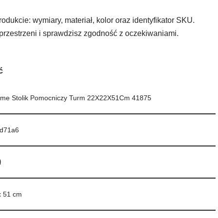
odukcie: wymiary, materiał, kolor oraz identyfikator SKU.
przestrzeni i sprawdzisz zgodność z oczekiwaniami.
ć
ome Stolik Pomocniczy Turm 22X22X51Cm 41875
d71a6
ł
x 51 cm