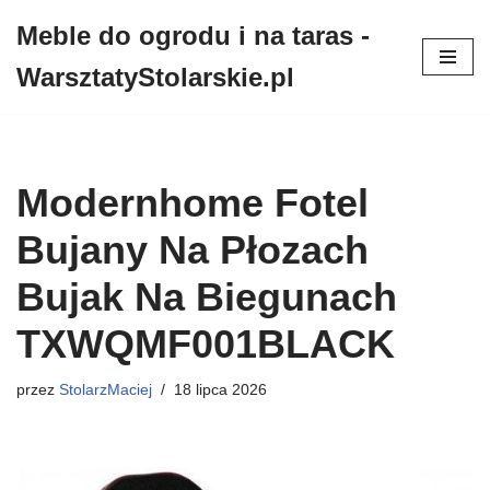
Meble do ogrodu i na taras -
Przejdź
WarsztatyStolarskie.pl
do
treści
Modernhome Fotel
Bujany Na Płozach
Bujak Na Biegunach
TXWQMF001BLACK
przez
StolarzMaciej
18 lipca 2026