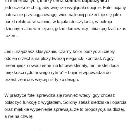
To mebel dla tych, którzy cenią
komfort odpoczynku
i
jednocześnie chcą, aby wnętrze wyglądało spójnie. Fotel bujany
naturalnie przyciąga uwagę, więc najlepiej prezentuje się jako
punkt relaksu: w salonie, w kąciku do czytania, w pokoju
dziennym albo w miejscu, gdzie domownicy lubią spędzać czas
razem.
Jeśli urządzasz klasycznie, czarny kolor poszycia i ciepły
odcień orzecha na płozy tworzą elegancki kontrast. A gdy
preferujesz nowoczesne lub loftowe klimaty, ten model doda
miękkości i „domowego rytmu” – bujanie wprowadza do
przestrzeni coś więcej niż tylko design.
W praktyce fotel sprawdza się również wtedy, gdy chcesz
połączyć funkcję z wyglądem. Solidny stelaż siedziska i oparcia
oraz miękkie wypełnienie sprawiają, że to propozycja na dłużej,
a nie na chwilę.