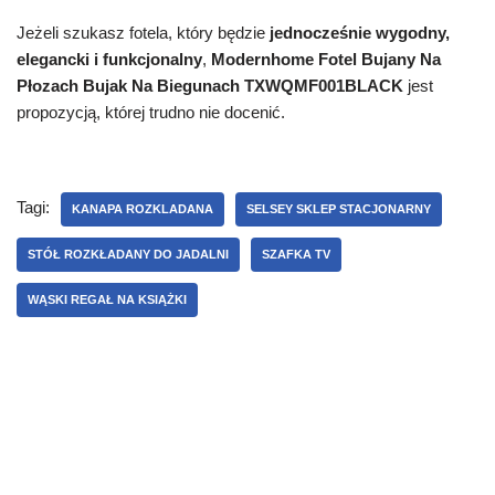
Jeżeli szukasz fotela, który będzie
jednocześnie wygodny,
elegancki i funkcjonalny
,
Modernhome Fotel Bujany Na
Płozach Bujak Na Biegunach TXWQMF001BLACK
jest
propozycją, której trudno nie docenić.
Tagi:
KANAPA ROZKLADANA
SELSEY SKLEP STACJONARNY
STÓŁ ROZKŁADANY DO JADALNI
SZAFKA TV
WĄSKI REGAŁ NA KSIĄŻKI