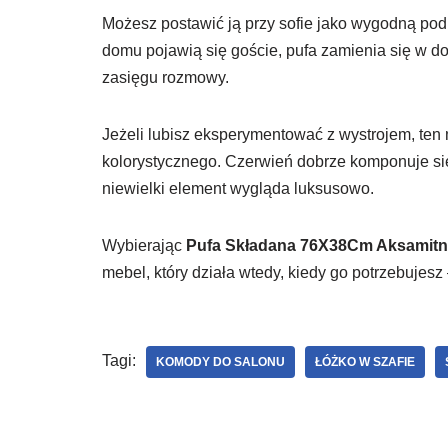
Możesz postawić ją przy sofie jako wygodną po
domu pojawią się goście, pufa zamienia się w d
zasięgu rozmowy.
Jeżeli lubisz eksperymentować z wystrojem, te
kolorystycznego. Czerwień dobrze komponuje się 
niewielki element wygląda luksusowo.
Wybierając
Pufa Składana 76X38Cm Aksamitn
mebel, który działa wtedy, kiedy go potrzebujesz
Tagi:
KOMODY DO SALONU
ŁÓŻKO W SZAFIE