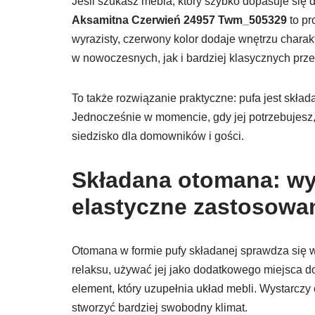
Jeśli szukasz mebla, który szybko dopasuje się d
Aksamitna Czerwień 24957 Twm_505329
to pr
wyrazisty, czerwony kolor dodaje wnętrzu charak
w nowoczesnych, jak i bardziej klasycznych prze
To także rozwiązanie praktyczne: pufa jest skład
Jednocześnie w momencie, gdy jej potrzebujesz
siedzisko dla domowników i gości.
Składana otomana: wy
elastyczne zastosowa
Otomana w formie pufy składanej sprawdza się w
relaksu, używać jej jako dodatkowego miejsca do
element, który uzupełnia układ mebli. Wystarczy
stworzyć bardziej swobodny klimat.