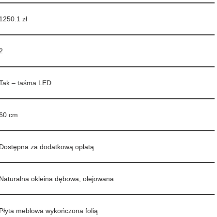
1250.1 zł
2
Tak – taśma LED
60 cm
Dostępna za dodatkową opłatą
Naturalna okleina dębowa, olejowana
Płyta meblowa wykończona folią