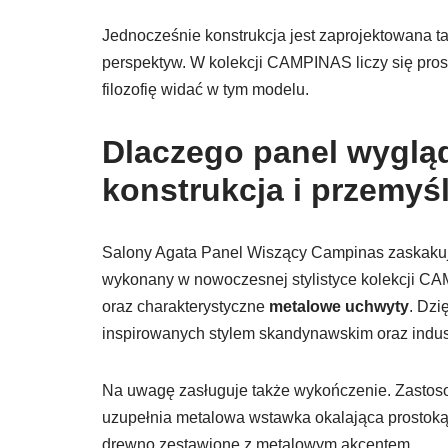
Jednocześnie konstrukcja jest zaprojektowana ta
perspektyw. W kolekcji CAMPINAS liczy się prost
filozofię widać w tym modelu.
Dlaczego panel wyglą
konstrukcja i przemyś
Salony Agata Panel Wiszący Campinas zaskakuje n
wykonany w nowoczesnej stylistyce kolekcji CAM
oraz charakterystyczne
metalowe uchwyty
. Dzi
inspirowanych stylem skandynawskim oraz indus
Na uwagę zasługuje także wykończenie. Zasto
uzupełnia metalowa wstawka okalająca prostokątn
drewno zestawione z metalowym akcentem.