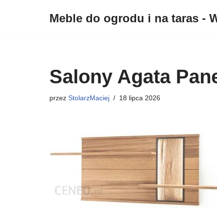
Meble do ogrodu i na taras - W
Przejdź
do
treści
Salony Agata Pan
przez
StolarzMaciej
18 lipca 2026