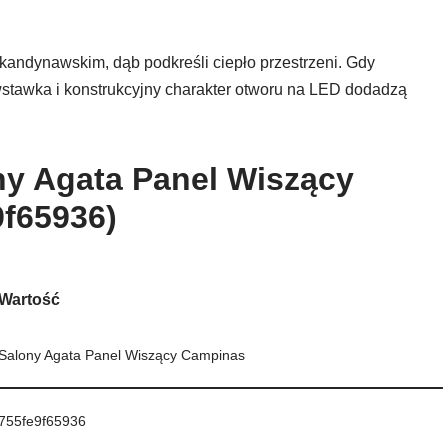
skandynawskim, dąb podkreśli ciepło przestrzeni. Gdy
 wstawka i konstrukcyjny charakter otworu na LED dodadzą
ny Agata Panel Wiszący
f65936)
Wartość
Salony Agata Panel Wiszący Campinas
755fe9f65936