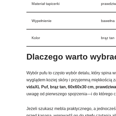
Materiał tapicerki
prawdziw
Wypełnienie
bawełna
Kolor
brąz tan
Dlaczego warto wybrać
Wybór pufu to często wybór detalu, który spina 
wyglądem koziej skóry i przyjemną miękkością 
vidaXL Puf, brąz tan, 60x60x30 cm, prawdziwa
uwagę od pierwszego spojrzenia—i do którego c
Jeżeli szukasz mebla praktycznego, a jednocześ
przed kanapą, wprowadź go do strefy czytania al