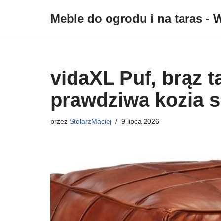
Meble do ogrodu i na taras - W
Przejdź
do
treści
vidaXL Puf, brąz 
prawdziwa kozia 
przez
StolarzMaciej
9 lipca 2026