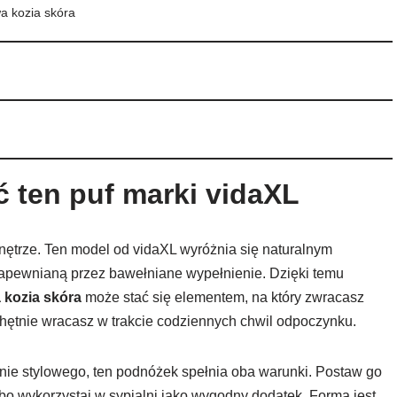
a kozia skóra
 ten puf marki vidaXL
wnętrze. Ten model od vidaXL wyróżnia się naturalnym
zapewnianą przez bawełniane wypełnienie. Dzięki temu
 kozia skóra
może stać się elementem, na który zwracasz
hętnie wracasz w trakcie codziennych chwil odpoczynku.
nie stylowego, ten podnóżek spełnia oba warunki. Postaw go
bo wykorzystaj w sypialni jako wygodny dodatek. Forma jest