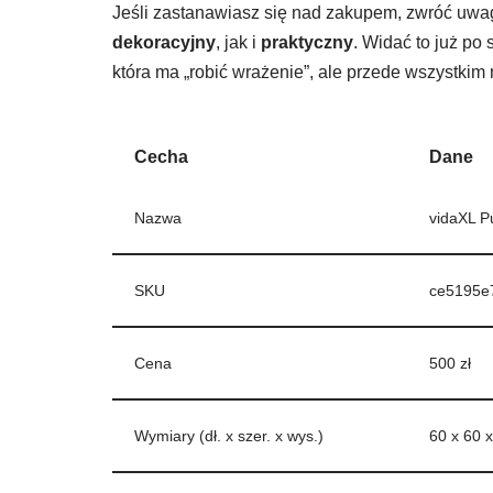
Jeśli zastanawiasz się nad zakupem, zwróć uwag
dekoracyjny
, jak i
praktyczny
. Widać to już po
która ma „robić wrażenie”, ale przede wszystki
Cecha
Dane
Nazwa
vidaXL P
SKU
ce5195e
Cena
500 zł
Wymiary (dł. x szer. x wys.)
60 x 60 