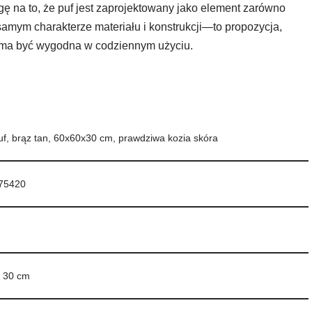
ę na to, że puf jest zaprojektowany jako element zarówno
 samym charakterze materiału i konstrukcji—to propozycja,
m ma być wygodna w codziennym użyciu.
uf, brąz tan, 60x60x30 cm, prawdziwa kozia skóra
75420
x 30 cm