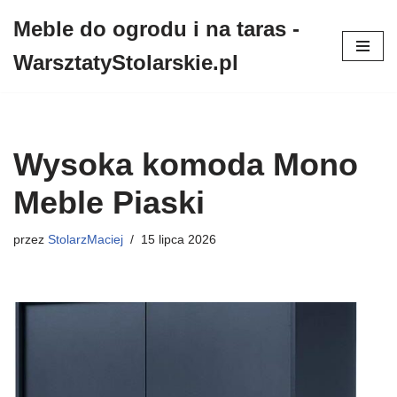
Meble do ogrodu i na taras -
Przejdź
WarsztatyStolarskie.pl
do
treści
Wysoka komoda Mono
Meble Piaski
przez
StolarzMaciej
15 lipca 2026