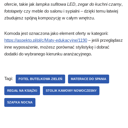
ofercie, takie jak
lampka sufitowa LED
,
zegar do kuchni czarny
,
fototapety
czy meble do salonu i sypialni – dzięki temu łatwiej
zbudujesz spójną kompozycję w całym wnętrzu.
Komoda jest oznaczona jako element oferty w kategorii:
https://aspekto.pl/pl/c/Maty-edukacyjne/1190
– jeśli przeglądasz
inne wyposażenie, możesz porównać stylistykę i dobrać
dodatki do wybranego kierunku aranżacyjnego.
Tagi:
FOTEL BUTELKOWA ZIELEŃ
MATERACE DO SPANIA
REGAŁ NA KSIĄŻKI
STOLIK KAWOWY NOWOCZESNY
SZAFKA NOCNA