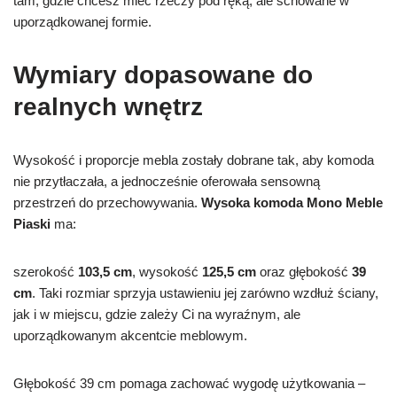
tam, gdzie chcesz mieć rzeczy pod ręką, ale schowane w
uporządkowanej formie.
Wymiary dopasowane do
realnych wnętrz
Wysokość i proporcje mebla zostały dobrane tak, aby komoda
nie przytłaczała, a jednocześnie oferowała sensowną
przestrzeń do przechowywania.
Wysoka komoda Mono Meble
Piaski
ma:
szerokość
103,5 cm
, wysokość
125,5 cm
oraz głębokość
39
cm
. Taki rozmiar sprzyja ustawieniu jej zarówno wzdłuż ściany,
jak i w miejscu, gdzie zależy Ci na wyraźnym, ale
uporządkowanym akcentcie meblowym.
Głębokość 39 cm pomaga zachować wygodę użytkowania –