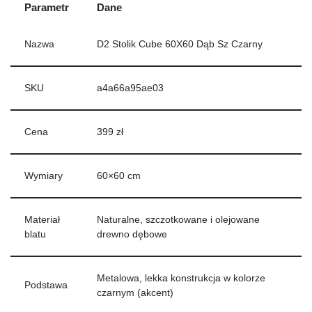
Parametr
Dane
Nazwa
D2 Stolik Cube 60X60 Dąb Sz Czarny
SKU
a4a66a95ae03
Cena
399 zł
Wymiary
60×60 cm
Materiał
Naturalne, szczotkowane i olejowane
blatu
drewno dębowe
Metalowa, lekka konstrukcja w kolorze
Podstawa
czarnym (akcent)