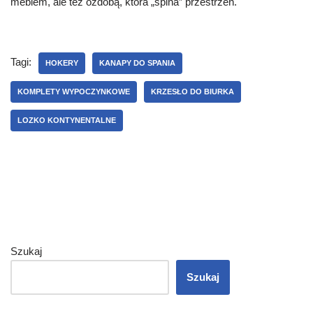
meblem, ale też ozdobą, która „spina” przestrzeń.
Tagi:
HOKERY
KANAPY DO SPANIA
KOMPLETY WYPOCZYNKOWE
KRZESŁO DO BIURKA
LOZKO KONTYNENTALNE
Szukaj
Szukaj