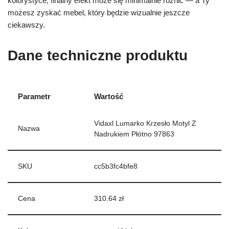
kolorystyce, finalny efekt może się minimalnie różnić — a Ty
możesz zyskać mebel, który będzie wizualnie jeszcze
ciekawszy.
Dane techniczne produktu
Parametr
Wartość
Vidaxl Lumarko Krzesło Motyl Z
Nazwa
Nadrukiem Płótno 97863
SKU
cc5b3fc4bfe8
Cena
310.64 zł