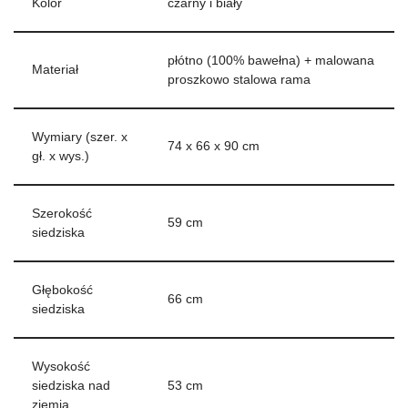
Kolor
czarny i biały
płótno (100% bawełna) + malowana
Materiał
proszkowo stalowa rama
Wymiary (szer. x
74 x 66 x 90 cm
gł. x wys.)
Szerokość
59 cm
siedziska
Głębokość
66 cm
siedziska
Wysokość
siedziska nad
53 cm
ziemią