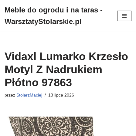
Meble do ogrodu i na taras -
Przejdź
WarsztatyStolarskie.pl
do
treści
Vidaxl Lumarko Krzesło
Motyl Z Nadrukiem
Płótno 97863
przez
StolarzMaciej
13 lipca 2026